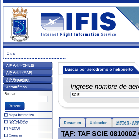
Entrar
AIP
Vol. I (CHILE)
Buscar por aerodromo o helipuerto
AIP
Vol. II (MAP)
AIP Extranjero
Ingrese nombre de aer
Aerodrómos
Buscar:
Mapa Interactivo
NOTAM/VAA
Resumen
Ubicación
METAR
/
SPE
METAR
TAF
: TAF SCIE 081000
Cámaras