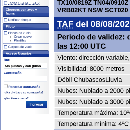
TX10/0819Z TN04/0910
Tablas CCCM - FCCV
VRB02KT NSW SCT020
Choques con aves y
fauna
Notificar choque
TAF
del 08/08/202
Piloto
Planes de vuelo
Período de validez: 
Crear nuevo
Plantillas
las 12:00 UTC
Carpeta de vuelo
Acceso Usuarios
Viento: dirección variable
Rut
:
Visibilidad: 8000 metros
Contraseña
:
Débil ChubascosLluvia
Recordar contraseña
Nubes: Nublado a 2000 pi
-¿Ha olvidado su contraseña?
-¿No tiene cuenta?
Nubes: Nublado a 3000 pi
Temperatura máxima: 10ºC
Temperatura mínima: 4ºC 