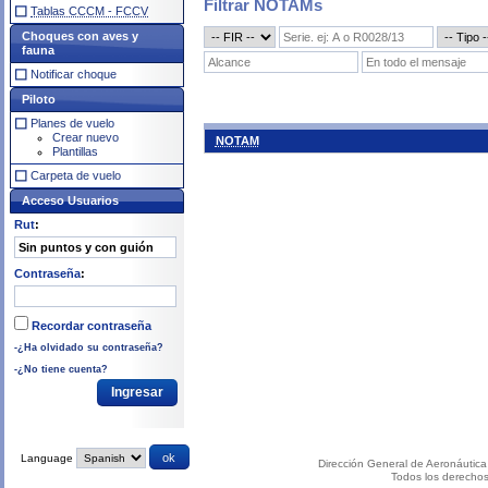
Filtrar NOTAMs
Tablas CCCM - FCCV
Choques con aves y
fauna
Notificar choque
Piloto
Planes de vuelo
Crear nuevo
NOTAM
Plantillas
Carpeta de vuelo
Acceso Usuarios
Rut
:
Contraseña
:
Recordar contraseña
-¿Ha olvidado su contraseña?
-¿No tiene cuenta?
Language
Dirección General de Aeronáutica 
Todos los derecho