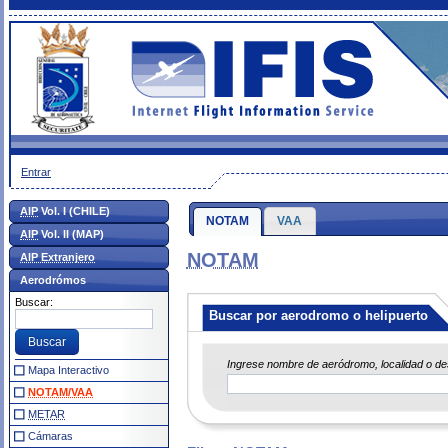
Entrar
AIP
Vol. I (CHILE)
NOTAM
VAA
AIP
Vol. II (MAP)
NOTAM
AIP Extranjero
Aerodrómos
Buscar:
Buscar por aerodromo o helipuerto
Ingrese nombre de aeródromo, localidad o d
Mapa Interactivo
NOTAM/VAA
METAR
Cámaras