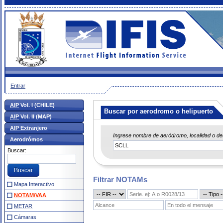
Entrar
AIP
Vol. I (CHILE)
Buscar por aerodromo o helipuerto
AIP
Vol. II (MAP)
AIP Extranjero
Ingrese nombre de aeródromo, localidad o d
Aerodrómos
Buscar:
Filtrar NOTAMs
Mapa Interactivo
NOTAM/VAA
METAR
Cámaras