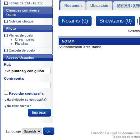
Tablas CCCM - FCCV
Resumen
Ubicación
METAR
/
SPE
Choques con aves y
fauna
Notams (0)
Snowtams (0)
|
|
Notificar choque
Piloto
Descrip
Planes de vuelo
Crear nuevo
NOTAM
Plantillas
Se encontraron 0 resultados.
Carpeta de vuelo
Acceso Usuarios
Rut
:
Contraseña
:
Recordar contraseña
-¿Ha olvidado su contraseña?
-¿No tiene cuenta?
Language
Dirección General de Aeronáutica 
Todos los derecho