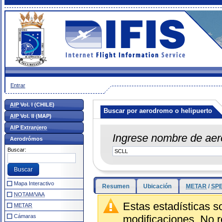
Entrar
AIP
Vol. I (CHILE)
Buscar por aerodromo o helipuerto
AIP
Vol. II (MAP)
AIP Extranjero
Ingrese nombre de aer
Aerodrómos
Buscar:
Mapa Interactivo
Resumen
Ubicación
METAR
/
SPE
NOTAM/VAA
Estas estadísticas s
METAR
Cámaras
modificaciones. No r