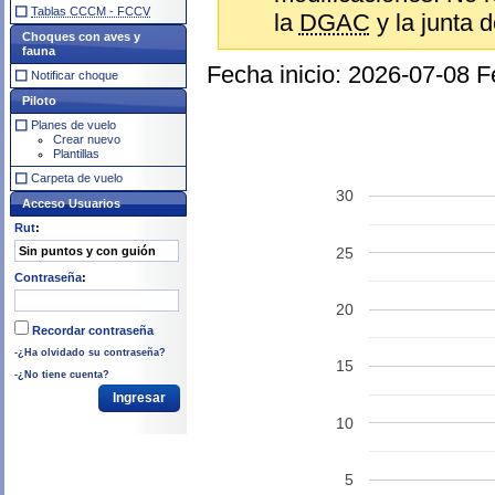
Tablas CCCM - FCCV
la
DGAC
y la junta d
Choques con aves y
fauna
Fecha inicio: 2026-07-08 
Notificar choque
Piloto
Planes de vuelo
Crear nuevo
Plantillas
Carpeta de vuelo
30
Acceso Usuarios
Rut
:
25
Contraseña
:
20
Recordar contraseña
-¿Ha olvidado su contraseña?
15
-¿No tiene cuenta?
10
5