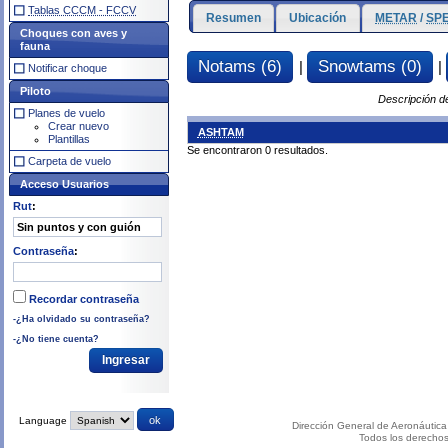
Tablas CCCM - FCCV
Resumen
Ubicación
METAR
/
SPE
Choques con aves y
fauna
Notams (6)
Snowtams (0)
|
|
Notificar choque
Piloto
Descripción d
Planes de vuelo
Crear nuevo
ASHTAM
Plantillas
Se encontraron 0 resultados.
Carpeta de vuelo
Acceso Usuarios
Rut
:
Contraseña
:
Recordar contraseña
-¿Ha olvidado su contraseña?
-¿No tiene cuenta?
Language
Dirección General de Aeronáutica 
Todos los derecho