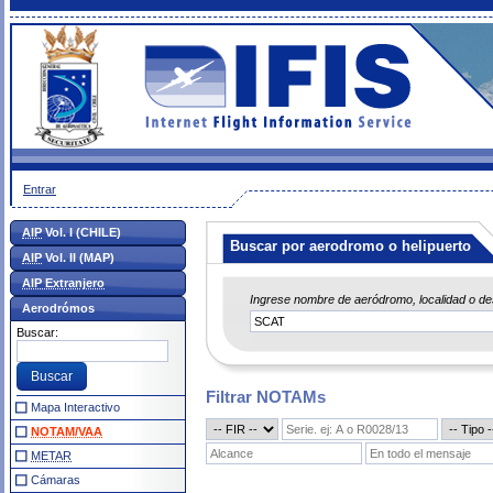
Entrar
AIP
Vol. I (CHILE)
Buscar por aerodromo o helipuerto
AIP
Vol. II (MAP)
AIP Extranjero
Ingrese nombre de aeródromo, localidad o d
Aerodrómos
Buscar:
Filtrar NOTAMs
Mapa Interactivo
NOTAM/VAA
METAR
Cámaras