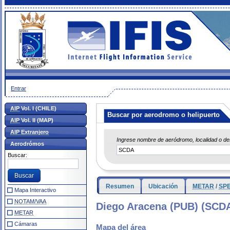
Entrar
AIP
Vol. I (CHILE)
Buscar por aerodromo o helipuerto
AIP
Vol. II (MAP)
AIP Extranjero
Ingrese nombre de aeródromo, localidad o d
Aerodrómos
Buscar:
Resumen
Ubicación
METAR
/
SPE
Mapa Interactivo
NOTAM/VAA
Diego Aracena (PUB) (SCD
METAR
Cámaras
Mapa del área