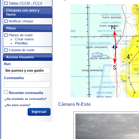
Tablas CCCM - FCCV
Choques con aves y
fauna
Notificar choque
Piloto
Planes de vuelo
Crear nuevo
Plantillas
Carpeta de vuelo
Acceso Usuarios
Rut
:
Contraseña
:
Recordar contraseña
-¿Ha olvidado su contraseña?
Cámara N-Este
-¿No tiene cuenta?