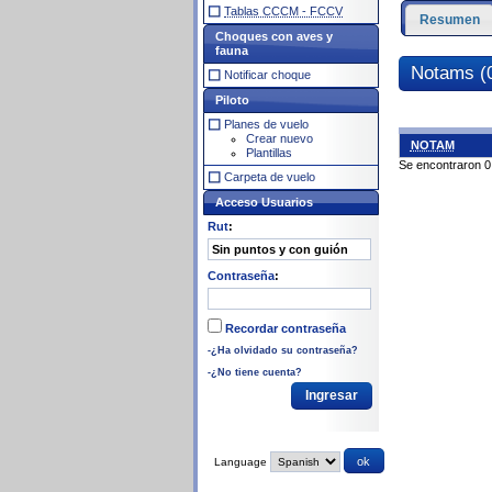
Tablas CCCM - FCCV
Resumen
Choques con aves y
fauna
Notams (
Notificar choque
Piloto
Planes de vuelo
Crear nuevo
NOTAM
Plantillas
Se encontraron 0
Carpeta de vuelo
Acceso Usuarios
Rut
:
Contraseña
:
Recordar contraseña
-¿Ha olvidado su contraseña?
-¿No tiene cuenta?
Language