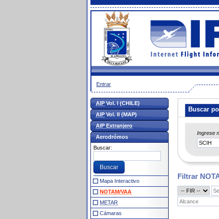
Entrar
AIP
Vol. I (CHILE)
Buscar po
AIP
Vol. II (MAP)
AIP Extranjero
Ingrese 
Aerodrómos
Buscar:
Filtrar NO
Mapa Interactivo
NOTAM/VAA
METAR
Cámaras