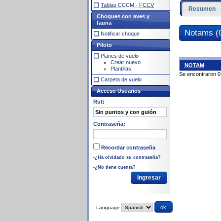
Tablas CCCM - FCCV
Resumen
Choques con aves y
fauna
Notams (
Notificar choque
Piloto
Planes de vuelo
Crear nuevo
NOTAM
Plantillas
Se encontraron 0
Carpeta de vuelo
Acceso Usuarios
Rut
:
Contraseña
:
Recordar contraseña
-¿Ha olvidado su contraseña?
-¿No tiene cuenta?
Language