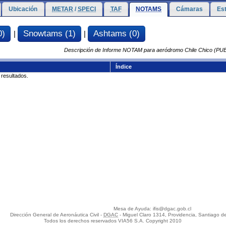
Ubicación
METAR
/
SPECI
TAF
NOTAMS
Cámaras
Es
0)
Snowtams (1)
Ashtams (0)
|
|
Descripción de Informe NOTAM para aeródromo Chile Chico (P
Índice
 resultados.
Mesa de Ayuda: ifis@dgac.gob.cl
Dirección General de Aeronáutica Civil -
DGAC
- Miguel Claro 1314, Providencia, Santiago de
Todos los derechos reservados VIA56 S.A. Copyright 2010