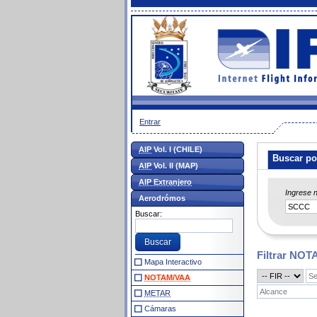
Entrar
AIP
Vol. I (CHILE)
Buscar po
AIP
Vol. II (MAP)
AIP Extranjero
Ingrese 
Aerodrómos
Buscar:
Filtrar NO
Mapa Interactivo
NOTAM/VAA
METAR
Cámaras