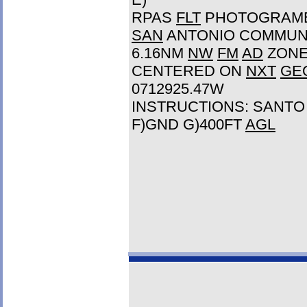
RPAS
FLT
PHOTOGRAMET
SAN
ANTONIO COMMUN
6.16NM
NW
FM
AD
ZON
CENTERED ON
NXT
GE
0712925.47W
INSTRUCTIONS: SANT
F)GND G)400FT
AGL