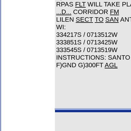
RPAS
FLT
WILL TAKE P
...D...
CORRIDOR
FM
LILEN
SECT
TO
SAN
AN
WI:
334217S / 0713512W
333851S / 0713425W
333545S / 0713519W
INSTRUCTIONS: SANT
F)GND G)300FT
AGL