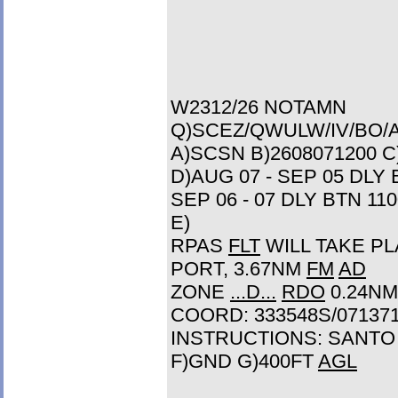
W2312/26 NOTAMN
Q)SCEZ/QWULW/IV/BO/A
A)SCSN B)2608071200 C
D)AUG 07 - SEP 05 DLY 
SEP 06 - 07 DLY BTN 110
E)
RPAS
FLT
WILL TAKE P
PORT, 3.67NM
FM
AD
ZONE
...D...
RDO
0.24N
COORD: 333548S/07137
INSTRUCTIONS: SANT
F)GND G)400FT
AGL