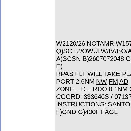
W2120/26 NOTAMR W157
Q)SCEZ/QWULW/IV/BO/A
A)SCSN B)2607072048 C
E)
RPAS
FLT
WILL TAKE P
PORT 2.6NM
NW
FM
AD
ZONE
...D...
RDO
0.1NM
COORD: 333646S / 0713
INSTRUCTIONS: SANT
F)GND G)400FT
AGL