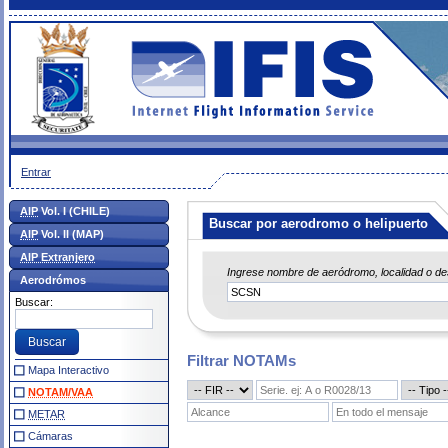
Entrar
AIP
Vol. I (CHILE)
Buscar por aerodromo o helipuerto
AIP
Vol. II (MAP)
AIP Extranjero
Ingrese nombre de aeródromo, localidad o d
Aerodrómos
Buscar:
Filtrar NOTAMs
Mapa Interactivo
NOTAM/VAA
METAR
Cámaras