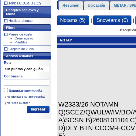
Tablas CCCM - FCCV
Resumen
Ubicación
METAR
/
SPE
Choques con aves y
fauna
Notams (5)
Snowtams (0)
|
|
Notificar choque
Piloto
Descripció
Planes de vuelo
Crear nuevo
NOTAM
Plantillas
Carpeta de vuelo
Acceso Usuarios
Rut
:
Contraseña
:
Recordar contraseña
-¿Ha olvidado su contraseña?
W2333/26 NOTAMN
-¿No tiene cuenta?
Q)SCEZ/QWULW/IV/BO/A
A)SCSN B)2608101104 C
D)DLY BTN CCCM-FCCV
E)