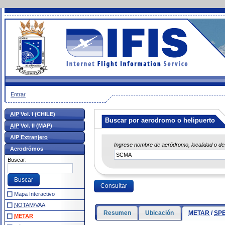
Entrar
AIP
Vol. I (CHILE)
Buscar por aerodromo o helipuerto
AIP
Vol. II (MAP)
AIP Extranjero
Ingrese nombre de aeródromo, localidad o d
Aerodrómos
Buscar:
Mapa Interactivo
NOTAM/VAA
Resumen
Ubicación
METAR
/
SPE
METAR