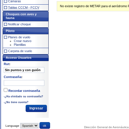
Cámaras
No existe registro de METAR para el aeródrom
Tablas CCCM - FCCV
Choques con aves y
fauna
Notificar choque
Piloto
Planes de vuelo
Crear nuevo
Plantillas
Carpeta de vuelo
Acceso Usuarios
Rut
:
Contraseña
:
Recordar contraseña
-¿Ha olvidado su contraseña?
-¿No tiene cuenta?
Language
Dirección General de Aeronáutica 