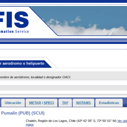
r aerodromo o helipuerto
nombre de aeródromo, localidad o designador OACI:
Ubicación
METAR
/
SPECI
TAF
NOTAMS
Estadísticas
 Pumalín (PUB) (SCUI)
Chaitén, Región de Los Lagos, Chile
(42º 42' 05'' S, 72º 50' 01'' W)
Ver ubi
mapa