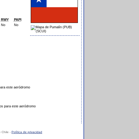
RWY
PAPI
No
No
 para este aeródromo
os para este aeródromo
 Chile -
Política de privacidad