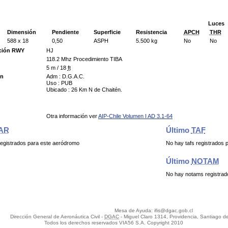
Luces
Dimensión
Pendiente
Superficie
Resistencia
APCH
THR
588 x 18
0,50
ASPH
5.500 kg
No
No
ación RWY
HJ
118.2 Mhz Procedimiento TIBA
5 m / 18
ft
ón
Adm : D.G.A.C.
Uso : PUB
Ubicado : 26 Km N de Chaitén.
Otra información ver
AIP-Chile Volumen I AD 3.1-64
AR
Último
TAF
egistrados para este aeródromo
No hay tafs registrados
Último
NOTAM
No hay notams registrad
Mesa de Ayuda: ifis@dgac.gob.cl
Dirección General de Aeronáutica Civil -
DGAC
- Miguel Claro 1314, Providencia, Santiago de
Todos los derechos reservados VIA56 S.A. Copyright 2010