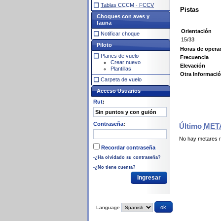
Tablas CCCM - FCCV
Pistas
Choques con aves y
fauna
Orientación
Notificar choque
15/33
Piloto
Horas de oper
Planes de vuelo
Frecuencia
Crear nuevo
Elevación
Plantillas
Otra Informaci
Carpeta de vuelo
Acceso Usuarios
Rut
:
Contraseña
:
Último
MET
No hay metares r
Recordar contraseña
-¿Ha olvidado su contraseña?
-¿No tiene cuenta?
Language