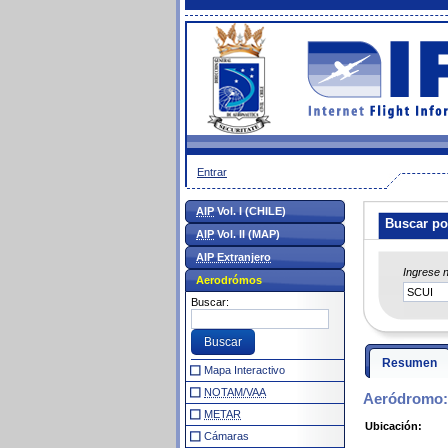
Entrar
AIP
Vol. I (CHILE)
Buscar po
AIP
Vol. II (MAP)
AIP Extranjero
Ingrese 
Aerodrómos
Buscar:
Resumen
Mapa Interactivo
NOTAM/VAA
Aeródromo:
METAR
Ubicación:
Cámaras