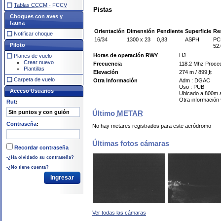
Tablas CCCM - FCCV
Pistas
Choques con aves y
fauna
Orientación
Dimensión
Pendiente
Superficie
Re
Notificar choque
16/34
1300 x 23
0,83
ASPH
PC
Piloto
52.
Horas de operación RWY
HJ
Planes de vuelo
Crear nuevo
Frecuencia
118.2 Mhz Proce
Plantillas
Elevación
274 m / 899
ft
Carpeta de vuelo
Otra Información
Adm : DGAC
Uso : PUB
Acceso Usuarios
Ubicado a 800m a
Otra información
Rut
:
Último
METAR
Contraseña
:
No hay metares registrados para este aeródromo
Últimas fotos cámaras
Recordar contraseña
-¿Ha olvidado su contraseña?
-¿No tiene cuenta?
Ver todas las cámaras