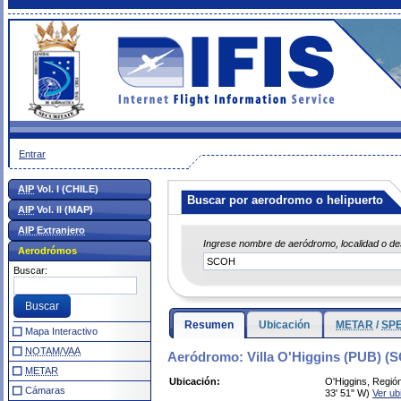
Entrar
AIP
Vol. I (CHILE)
Buscar por aerodromo o helipuerto
AIP
Vol. II (MAP)
AIP Extranjero
Ingrese nombre de aeródromo, localidad o d
Aerodrómos
Buscar:
Resumen
Ubicación
METAR
/
SPE
Mapa Interactivo
NOTAM/VAA
Aeródromo: Villa O'Higgins (PUB) (
METAR
Ubicación:
O'Higgins, Regió
Cámaras
33' 51'' W)
Ver ub