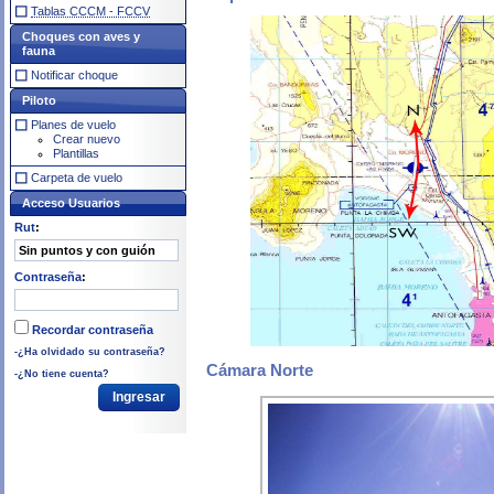
Tablas CCCM - FCCV
Choques con aves y
fauna
Notificar choque
Piloto
Planes de vuelo
Crear nuevo
Plantillas
Carpeta de vuelo
Acceso Usuarios
Rut
:
Contraseña
:
Recordar contraseña
-¿Ha olvidado su contraseña?
Cámara Norte
-¿No tiene cuenta?