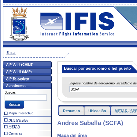
Entrar
AIP
Vol. I (CHILE)
Buscar por aerodromo o helipuerto
AIP
Vol. II (MAP)
AIP Extranjero
Ingrese nombre de aeródromo, localidad o d
Aerodrómos
Buscar:
Resumen
Ubicación
METAR
/
SPE
Mapa Interactivo
NOTAM/VAA
Andres Sabella (SCFA)
METAR
Cámaras
Mapa del área