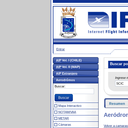
Entrar
AIP
Vol. I (CHILE)
Buscar po
AIP
Vol. II (MAP)
AIP Extranjero
Ingrese 
Aerodrómos
Buscar:
Resumen
Mapa Interactivo
NOTAM/VAA
Aeródrom
METAR
Cámaras
Volver a camaras