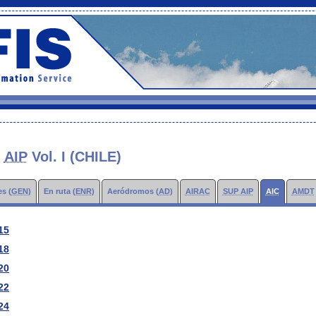
L
AIP
Vol. I (CHILE)
s (
GEN
)
En ruta (
ENR
)
Aeródromos (
AD
)
AIRAC
SUP AIP
AIC
AMDT
15
18
20
22
24