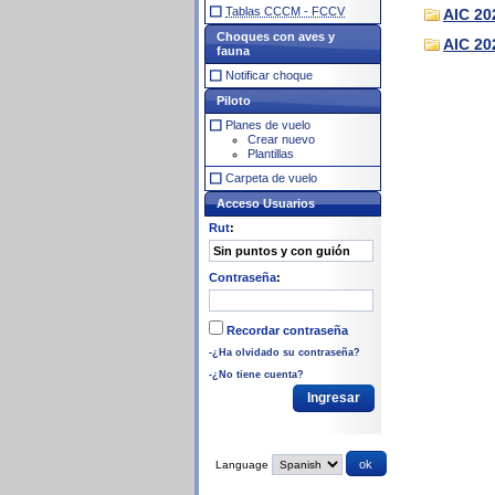
Tablas CCCM - FCCV
AIC 20
Choques con aves y
AIC 20
fauna
Notificar choque
Piloto
Planes de vuelo
Crear nuevo
Plantillas
Carpeta de vuelo
Acceso Usuarios
Rut
:
Contraseña
:
Recordar contraseña
-¿Ha olvidado su contraseña?
-¿No tiene cuenta?
Language