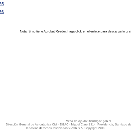
25
26
Nota: Si no tiene Acrobat Reader, haga click en el enlace para descargarlo gra
Mesa de Ayuda: ifis@dgac.gob.cl
Dirección General de Aeronáutica Civil -
DGAC
- Miguel Claro 1314, Providencia, Santiago de
Todos los derechos reservados VIA56 S.A. Copyright 2010