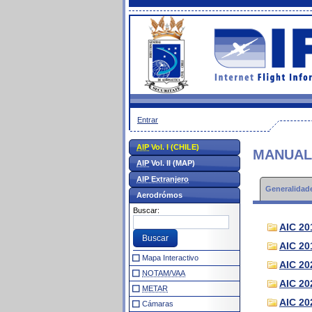
Entrar
AIP
Vol. I (CHILE)
MANUA
AIP
Vol. II (MAP)
AIP Extranjero
Generalidade
Aerodrómos
Buscar:
AIC 20
AIC 20
Mapa Interactivo
AIC 20
NOTAM/VAA
AIC 20
METAR
AIC 20
Cámaras