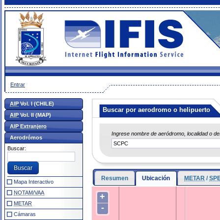
Entrar
AIP
Vol. I (CHILE)
Buscar por aerodromo o helipuerto
AIP
Vol. II (MAP)
AIP Extranjero
Ingrese nombre de aeródromo, localidad o d
Aerodrómos
Buscar:
Resumen
Ubicación
METAR
/
SPE
Mapa Interactivo
NOTAM/VAA
+
METAR
-
Cámaras