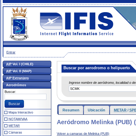
Entrar
AIP
Vol. I (CHILE)
Buscar por aerodromo o helipuerto
AIP
Vol. II (MAP)
AIP Extranjero
Ingrese nombre de aeródromo, localidad o d
Aerodrómos
Buscar:
Resumen
Ubicación
METAR
/
SPE
Mapa Interactivo
NOTAM/VAA
Aeródromo Melinka (PUB) 
METAR
Cámaras
Volver a camaras de Melinka (PUB)