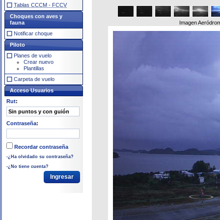
Tablas CCCM - FCCV
Choques con aves y
fauna
Imagen Aeródrom
Notificar choque
Piloto
Planes de vuelo
Crear nuevo
Plantillas
Carpeta de vuelo
Acceso Usuarios
Rut
:
Contraseña
:
Recordar contraseña
-¿Ha olvidado su contraseña?
-¿No tiene cuenta?