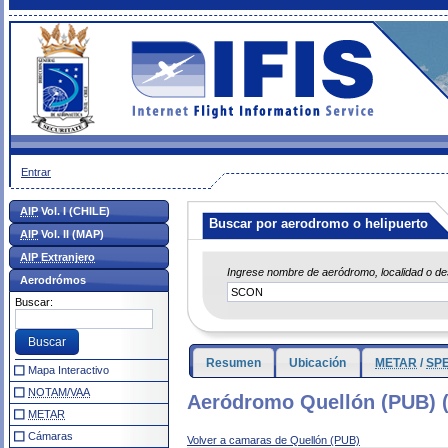
Entrar
AIP
Vol. I (CHILE)
Buscar por aerodromo o helipuerto
AIP
Vol. II (MAP)
AIP Extranjero
Ingrese nombre de aeródromo, localidad o d
Aerodrómos
Buscar:
Resumen
Ubicación
METAR
/
SPE
Mapa Interactivo
NOTAM/VAA
Aeródromo Quellón (PUB) 
METAR
Cámaras
Volver a camaras de Quellón (PUB)