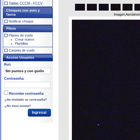
Tablas CCCM - FCCV
Choques con aves y
fauna
Imagen Aeródrom
Notificar choque
Piloto
Planes de vuelo
Crear nuevo
Plantillas
Carpeta de vuelo
Acceso Usuarios
Rut
:
Contraseña
:
Recordar contraseña
-¿Ha olvidado su contraseña?
-¿No tiene cuenta?