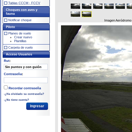
Tablas CCCM - FCCV
Choques con aves y
fauna
Notificar choque
Imagen Aeródromo 
Piloto
Planes de vuelo
Crear nuevo
Plantillas
Carpeta de vuelo
Acceso Usuarios
Rut
:
Contraseña
:
Recordar contraseña
-¿Ha olvidado su contraseña?
-¿No tiene cuenta?