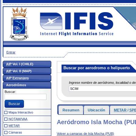
Entrar
AIP
Vol. I (CHILE)
Buscar por aerodromo o helipuerto
AIP
Vol. II (MAP)
AIP Extranjero
Ingrese nombre de aeródromo, localidad o d
Aerodrómos
Buscar:
Resumen
Ubicación
METAR
/
SPE
Mapa Interactivo
NOTAM/VAA
Aeródromo Isla Mocha (PUB
METAR
Cámaras
Volver a camaras de Isla Mocha (PUB)