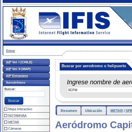
Entrar
AIP
Vol. I (CHILE)
Buscar por aerodromo o helipuerto
AIP
Vol. II (MAP)
AIP Extranjero
Ingrese nombre de aer
Aerodrómos
Buscar:
Mapa Interactivo
Resumen
Ubicación
METAR
/
SPE
NOTAM/VAA
Aeródromo Capit
METAR
Cámaras