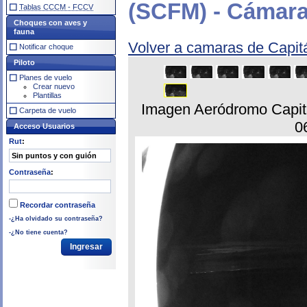
(SCFM) - Cámara
Tablas CCCM - FCCV
Choques con aves y
fauna
Volver a camaras de Capit
Notificar choque
Piloto
Planes de vuelo
Crear nuevo
Plantillas
Imagen Aeródromo Capit
Carpeta de vuelo
0
Acceso Usuarios
Rut
:
Contraseña
:
Recordar contraseña
-¿Ha olvidado su contraseña?
-¿No tiene cuenta?