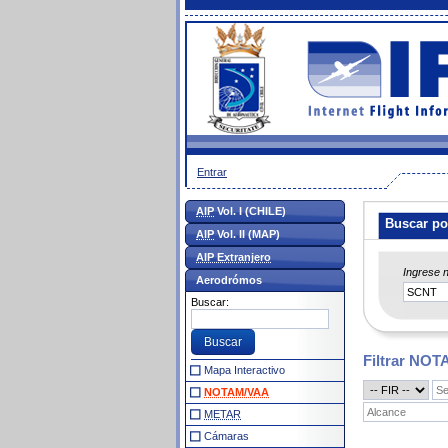
Entrar
AIP
Vol. I (CHILE)
Buscar po
AIP
Vol. II (MAP)
AIP Extranjero
Ingrese 
Aerodrómos
Buscar:
Filtrar NO
Mapa Interactivo
NOTAM/VAA
METAR
Cámaras