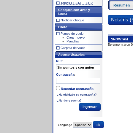
Tablas CCCM - FCCV
Resumen
Choques con aves y
fauna
Notams (
Notificar choque
Piloto
Planes de vuelo
Crear nuevo
SNOWTAM
Plantillas
Se encontraron 0
Carpeta de vuelo
Acceso Usuarios
Rut
:
Contraseña
:
Recordar contraseña
-¿Ha olvidado su contraseña?
-¿No tiene cuenta?
Language