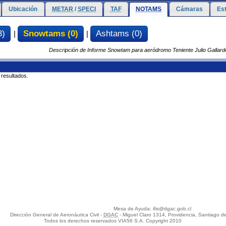
Ubicación
METAR
/
SPECI
TAF
NOTAMS
Cámaras
Es
3)
Snowtams (0)
Ashtams (0)
|
|
Descripción de Informe Snowtam para aeródromo Teniente Julio Galla
 resultados.
Mesa de Ayuda: ifis@dgac.gob.cl
Dirección General de Aeronáutica Civil -
DGAC
- Miguel Claro 1314, Providencia, Santiago de
Todos los derechos reservados VIA56 S.A. Copyright 2010